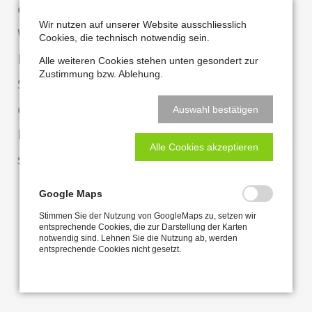
einbruchhemmende Haus- und
Wir nutzen auf unserer Website ausschliesslich
Wohnungstüren, Brandschutztüren.
Cookies, die technisch notwendig sein.
Das Innenleben der Tür entscheidet über
Alle weiteren Cookies stehen unten gesondert zur
Zustimmung bzw. Ablehung.
Stabilität, Langlebigkeit und ganz wichtig:
den Schallschutz.
Auswahl bestätigen
Beim Verschließen der Tür ist die Qualität
Alle Cookies akzeptieren
spürbar.
Google Maps
Stimmen Sie der Nutzung von GoogleMaps zu, setzen wir
entsprechende Cookies, die zur Darstellung der Karten
notwendig sind. Lehnen Sie die Nutzung ab, werden
entsprechende Cookies nicht gesetzt.